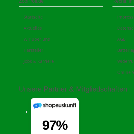
ZooProfi.de
Rechtl. In
Startseite
Impres
Aktuelles
Datensc
Wir über uns
AGB
Hersteller
Batteri
Jobs & Karriere
Widerru
Online-
Unsere Partner & Mitgliedschaften