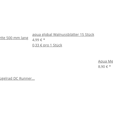
aqua global Walnussblätter 15 Stück
pette 500 mm lang
4,99 €
*
0,33 € pro 1 Stück
Aqua Medi
8,90 €
*