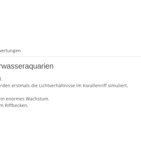
wertungen
rwasseraquarien
l.
n erstmals die Lichtverhältnisse im Korallenriff simuliert.
n ein enormes Wachstum.
m Riffbecken.