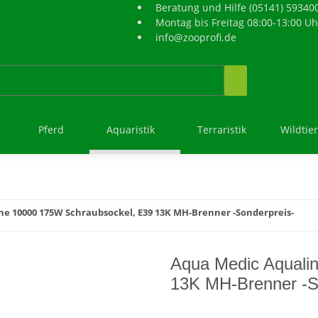
Beratung und Hilfe (05141) 59340
Montag bis Freitag 08:00-13:00 Uh
info@zooprofi.de
Pferd
Aquaristik
Terraristik
Wildtie
ne 10000 175W Schraubsockel, E39 13K MH-Brenner -Sonderpreis-
Aqua Medic Aquali
13K MH-Brenner -S