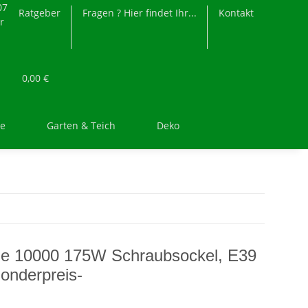
07
Ratgeber
Fragen ? Hier findet Ihr...
Kontakt
r
0,00 €
re
Garten & Teich
Deko
ne 10000 175W Schraubsockel, E39
onderpreis-