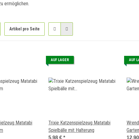
zu ermöglichen.
Artikel pro Seite
AUF LAGER
AUF 
pielzeug Matatabi
Trixie Katzenspielzeug Matatabi
Wrend
cm
Spielbälle mit Halterung
Garten
5,98 €
*
12,9