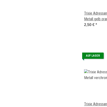
Trixie Adressa
Metall gelb or
2,50 €
*
AUF LAGER
Trixie Adressa