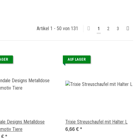
Artikel 1 - 50 von 131
1
2
3
LAGER
AUF LAGER
ale Designs Metalldose
Trixie Streuschaufel mit Halter L
motiv Tiere
6,66 €
*
0 €
*