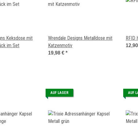
gns Keksdose mit
Wrendale Designs Metalldose mit
RFID 
ück im Set
Katzenmotiv
12,9
19,98 €
*
AUF LAGER
AUF 