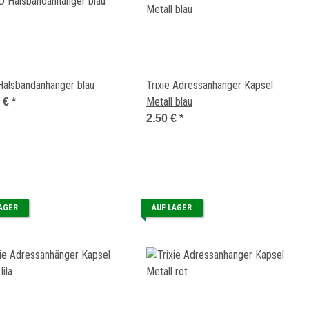
Halsbandanhänger blau
Trixie Adressanhänger Kapsel
Metall blau
0 €
*
2,50 €
*
LAGER
AUF LAGER