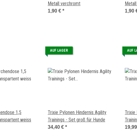
Metall verchromt
Metal
1,90 €
*
1,90 
AUF LAGER
AUF 
hendose 1,5
Trixie Pylonen Hindernis Agility
Trixie
nspartent weiss
Trainings - Set groß für Hunde
Traini
34,40 €
*
19,9