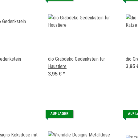
edenkstein
dio Grabdeko Gedenkstein für
dio G
Haustiere
3,95 
3,95 €
*
AUF LAGER
AUF 