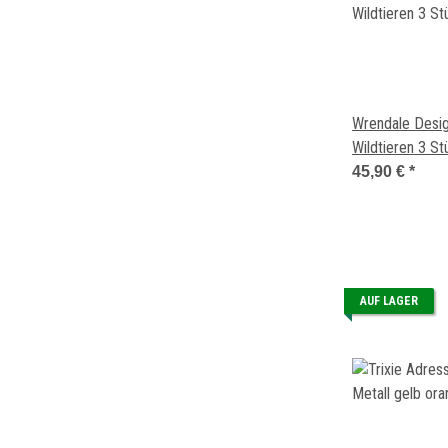
Wrendale Desi
Wildtieren 3 St
45,90 €
*
AUF LAGER