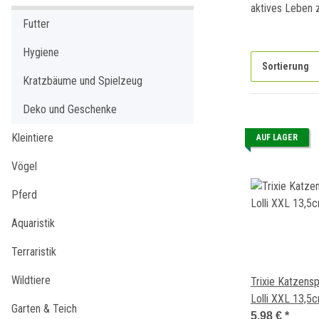
aktives Leben 
Futter
Hygiene
Sortierung
Kratzbäume und Spielzeug
Deko und Geschenke
Kleintiere
AUF LAGER
Vögel
Pferd
Aquaristik
Terraristik
Wildtiere
Trixie Katzens
Lolli XXL 13,5
Garten & Teich
5,98 €
*