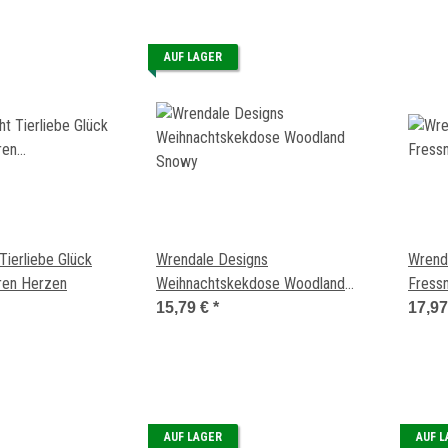
AUF LAGER
 Tierliebe Glück
Wrendale Designs
Wrend
eren Herzen
Weihnachtskekdose Woodland
Fress
Snowy
15,79 €
*
17,9
AUF LAGER
AUF 