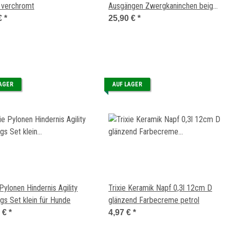
l verchromt
Ausgängen Zwergkaninchen beige
kuschelig 36x25x36cm
€
*
25,90 €
*
LAGER
AUF LAGER
 Pylonen Hindernis Agility
Trixie Keramik Napf 0,3l 12cm D
ngs Set klein für Hunde
glänzend Farbecreme petrol
9 €
*
4,97 €
*