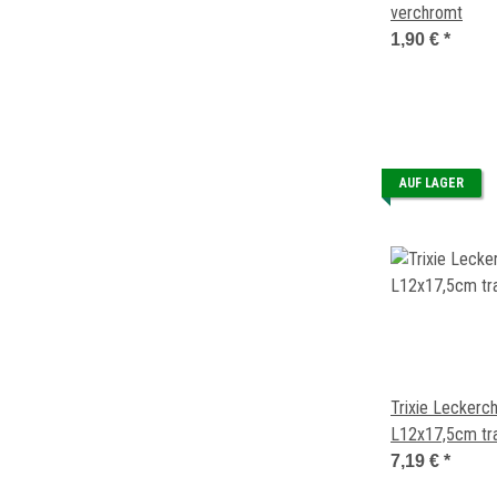
verchromt
1,90 €
*
AUF LAGER
Trixie Leckerc
L12x17,5cm tra
7,19 €
*