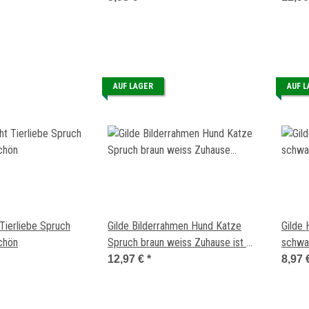
AUF LAGER
AUF 
 Tierliebe Spruch
Gilde Bilderrahmen Hund Katze
Gilde
schön
Spruch braun weiss Zuhause ist wo
schwa
die Katze ist
12,97 €
*
8,97 