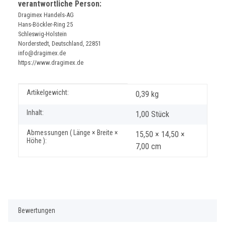
verantwortliche Person:
Dragimex Handels-AG
Hans-Böckler-Ring 25
Schleswig-Holstein
Norderstedt, Deutschland, 22851
info@dragimex.de
https://www.dragimex.de
Produkteigenschaft
Wert
Artikelgewicht:
0,39
kg
Inhalt:
1,00 Stück
Abmessungen ( Länge × Breite ×
15,50 × 14,50 ×
Höhe ):
7,00 cm
Bewertungen