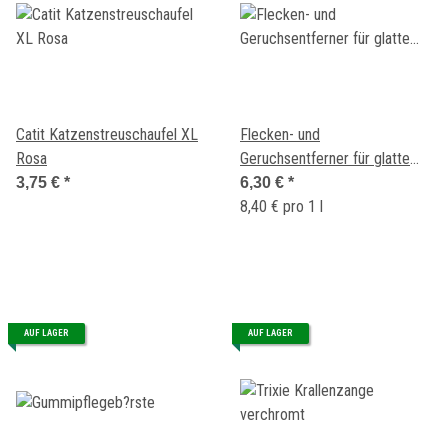
Catit Katzenstreuschaufel XL
Flecken- und
Rosa
Geruchsentferner für glatte
Oberflächen 750ml
3,75 €
*
6,30 €
*
8,40 € pro 1 l
AUF LAGER
AUF LAGER