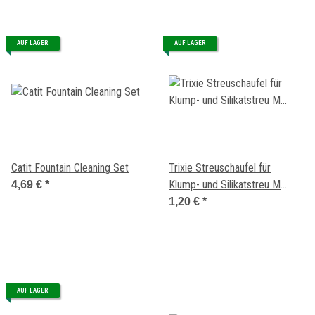
AUF LAGER
AUF LAGER
Catit Fountain Cleaning Set
Trixie Streuschaufel für
Klump- und Silikatstreu M
4,69 €
*
Braun
1,20 €
*
AUF LAGER