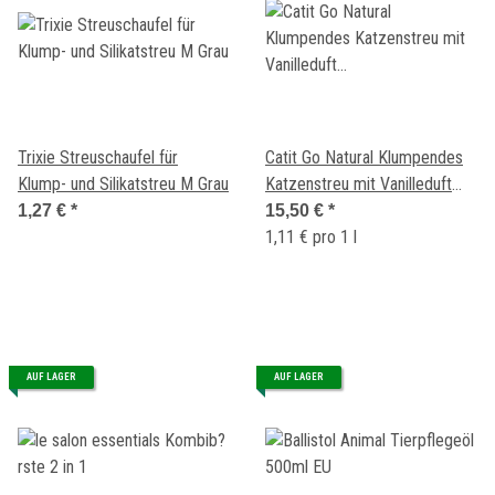
Trixie Streuschaufel für
Catit Go Natural Klumpendes
Klump- und Silikatstreu M Grau
Katzenstreu mit Vanilleduft
aus Erbsenhülsen Natur
1,27 €
*
15,50 €
*
14Liter
1,11 € pro 1 l
AUF LAGER
AUF LAGER