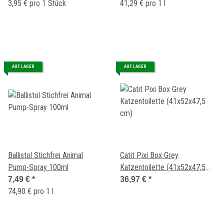
3,95 € pro 1 Stück
41,29 € pro 1 l
AUF LAGER
AUF LAGER
Ballistol Stichfrei Animal
Catit Pixi Box Grey
Pump-Spray 100ml
Katzentoilette (41x52x47,5
cm)
7,49 €
*
36,97 €
*
74,90 € pro 1 l