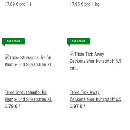
17,09 € pro 1 l
17,95 € pro 1 kg
AUF LAGER
AUF LAGER
Trixie Streuschaufel für
Trixie Tick Away
Klump- und Silikatstreu XL
Zeckenzieher Kunststoff 6,5
Türkis
cm (verschiedene Farben)
1,79 €
*
1,97 €
*