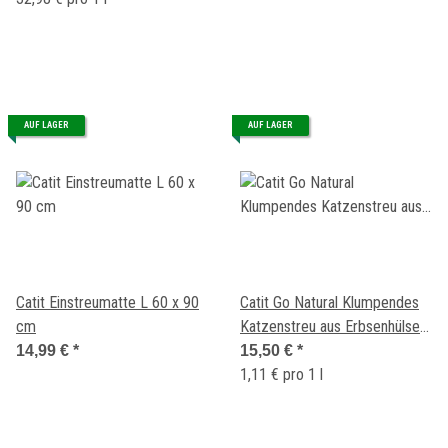
AUF LAGER
AUF LAGER
Catit Einstreumatte L 60 x 90
Catit Go Natural Klumpendes
cm
Katzenstreu aus Erbsenhülsen
Lavendel Duft 14Liter
14,99 €
*
15,50 €
*
1,11 € pro 1 l