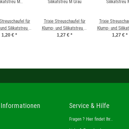
 Streuschaufel für
Trixie Streuschaufel für
Trixie Streuschau
und Silikatstreu M
Klump- und Silikatstreu M
Klump- und Silika
Braun
Grau
T?rkis
1,20 €
*
1,27 €
*
1,27 €
*
 Informationen
Service & Hilfe
Fragen ? Hier findet Ihr...