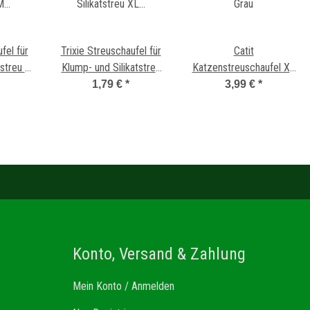
fel für
Trixie Streuschaufel für
Catit
tstreu M
Klump- und Silikatstreu
Katzenstreuschaufel XL
XL Grau
Grau
1,79 €
*
3,99 €
*
Konto, Versand & Zahlung
Mein Konto / Anmelden