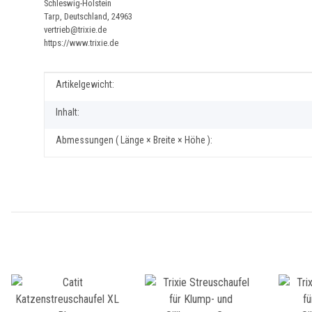
Schleswig-Holstein
Tarp, Deutschland, 24963
vertrieb@trixie.de
https://www.trixie.de
Produkteigenschaft
Wert
Artikelgewicht:
Inhalt:
Abmessungen ( Länge × Breite × Höhe ):