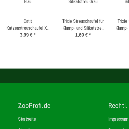
Catit
Trixie Streuschaufel für
Trixie
Katzenstreuschaufel XL
Klump- und Silikatstreu
Klump- 
Blau
Grau
3,99 €
*
1,69 €
*
ZooProfi.de
Rechtl.
Startseite
Impressum