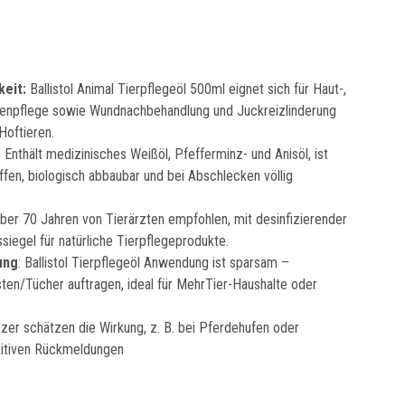
keit:
Ballistol Animal Tierpflegeöl 500ml eignet sich für Haut-,
Ohrenpflege sowie Wundnachbehandlung und Juckreizlinderung
Hoftieren.
:
Enthält medizinisches Weißöl, Pfefferminz- und Anisöl, ist
ffen, biologisch abbaubar und bei Abschlecken völlig
ber 70 Jahren von Tierärzten empfohlen, mit desinfizierender
siegel für natürliche Tierpflegeprodukte.
ung
: Ballistol Tierpflegeöl Anwendung ist sparsam –
ten/Tücher auftragen, ideal für MehrTier-Haushalte oder
itzer schätzen die Wirkung, z. B. bei Pferdehufen oder
sitiven Rückmeldungen