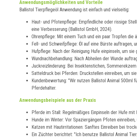
Anwendungsmöglichkeiten und Vorteile
Ballistol Tierpflegeöl Anwendung ist einfach und vielseitig:
Haut- und Pfotenpflege: Empfindliche oder rissige Stel
eine Verbesserung (Ballistol GmbH, 2024).
Ohrenpflege: Mit einem Tuch und ein paar Tropfen die ä
Fell- und Schweifpflege: Öl auf eine Bürste auftragen,
Hufpflege: Nach der Reinigung Hufe einpinseln, um sie 
Wundnachbehandlung: Nach Abheilen der Wunde auftrage
Juckreizlinderung: Bei Insektenstichen, Sommerekzem o
Satteldruck bei Pferden: Druckstellen einreiben, um sie
Kundenbewertung: "Wir nutzen Ballistol Animal 500ml f
Pferdehalter.
Anwendungsbeispiele aus der Praxis
Pferde im Stall: Regelmäßiges Einpinseln der Hufe mit
Hunde im Winter: Vor Spaziergängen Pfoten einreiben, 
Katzen mit Hautirritationen: Sanftes Einreiben bei troc
Ein Züchter berichtet: "Ich benutze Ballistol Animal Ti