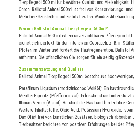
Tierpflegeöl 500 ml für bewährte Qualität und Vielseitigkeit. H
Ohren. Ballistol Animal 500ml ist frei von Konservierungs- un
MehrTier-Haushalten, unterstützt es bei Wundnachbehandlung,
Warum Ballistol Animal Tierpflegeöl 500ml?
Ballistol Animal 500 ml ist ein unverzichtbares Pflegeprodukt
eignet sich perfekt für den intensiven Gebrauch, z. B. in Stä
Pfoten im Winter und fördert die Hautregeneration. Ballistol A
aufnimmt. Die pflanzlichen Öle sorgen für ein seidig glänze
Zusammensetzung und Qualität
Ballistol Animal Tierpflegeöl 500ml besteht aus hochwertigen, 
Paraffinum Liquidum (medizinisches Weißöl): Ein hautfreundli
Mentha Piperita (Pfefferminzöl): Erfrischend und unterstützt 
Illicium Verum (Anisöl): Beruhigt die Haut und fördert ihre Ges
Weitere Inhaltsstoffe: Oleic Acid, Potassium Hydroxide, Isoam
Das Öl ist frei von künstlichen Zusätzen, biologisch abbaubar 
Tierbesitzer berichten von positiven Erfahrungen bei der Pfl