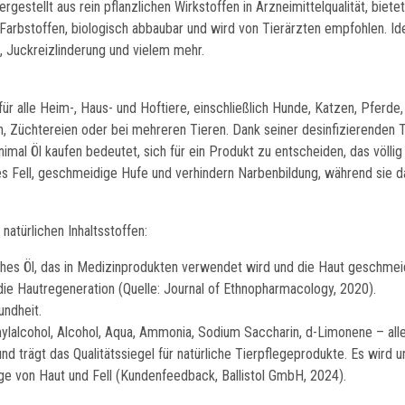
ergestellt aus rein pflanzlichen Wirkstoffen in Arzneimittelqualität, biet
d Farbstoffen, biologisch abbaubar und wird von Tierärzten empfohlen. Id
 Juckreizlinderung und vielem mehr.
 für alle Heim-, Haus- und Hoftiere, einschließlich Hunde, Katzen, Pferde
llen, Züchtereien oder bei mehreren Tieren. Dank seiner desinfizierenden
nimal Öl kaufen bedeutet, sich für ein Produkt zu entscheiden, das völli
ndes Fell, geschmeidige Hufe und verhindern Narbenbildung, während sie
natürlichen Inhaltsstoffen:
ches Öl, das in Medizinprodukten verwendet wird und die Haut geschmeid
die Hautregeneration (Quelle: Journal of Ethnopharmacology, 2020).
undheit.
ylalcohol, Alcohol, Aqua, Ammonia, Sodium Saccharin, d-Limonene – alle i
und trägt das Qualitätssiegel für natürliche Tierpflegeprodukte. Es wird 
ege von Haut und Fell (Kundenfeedback, Ballistol GmbH, 2024).