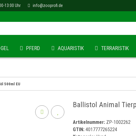
00-13:00 Uhr
info@zooprofi.de
ÖGEL
PFERD
AQUARISTIK
TERRARISTIK
eöl 500ml EU
Ballistol Animal Tier
Artikelnummer:
ZP-1002262
GTIN:
4017777265224