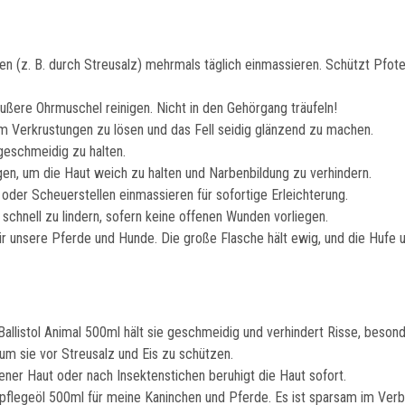
len (z. B. durch Streusalz) mehrmals täglich einmassieren. Schützt Pfot
ußere Ohrmuschel reinigen. Nicht in den Gehörgang träufeln!
 um Verkrustungen zu lösen und das Fell seidig glänzend zu machen.
geschmeidig zu halten.
n, um die Haut weich zu halten und Narbenbildung zu verhindern.
der Scheuerstellen einmassieren für sofortige Erleichterung.
 schnell zu lindern, sofern keine offenen Wunden vorliegen.
ür unsere Pferde und Hunde. Die große Flasche hält ewig, und die Hufe u
 Ballistol Animal 500ml hält sie geschmeidig und verhindert Risse, bes
um sie vor Streusalz und Eis zu schützen.
kener Haut oder nach Insektenstichen beruhigt die Haut sofort.
erpflegeöl 500ml für meine Kaninchen und Pferde. Es ist sparsam im Verb