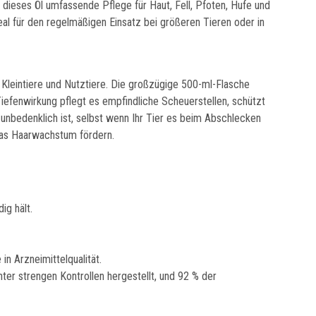
et dieses Öl umfassende Pflege für Haut, Fell, Pfoten, Hufe und
eal für den regelmäßigen Einsatz bei größeren Tieren oder in
, Kleintiere und Nutztiere. Die großzügige 500-ml-Flasche
 Tiefenwirkung pflegt es empfindliche Scheuerstellen, schützt
g unbedenklich ist, selbst wenn Ihr Tier es beim Abschlecken
 das Haarwachstum fördern.
ig hält.
n Arzneimittelqualität.
unter strengen Kontrollen hergestellt, und 92 % der