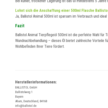
Bei kühler, trockener Lagerung ist das Öl mindestens 5 Jahre
Lohnt sich die Anschaffung einer 500ml Flasche Ballisto
Ja, Ballistol Animal 500ml ist sparsam im Verbrauch und ideal 
Fazit
Ballistol Animal Tierpflegeöl 500ml ist die perfekte Wahl für 
Wundnachbehandlung – dieses Öl bietet zahlreiche Vorteile für 
Wohlbefinden Ihrer Tiere fördert.
Herstellerinformationen:
BALLISTOL GmbH
Ballistolweg 1
Bayern
Aham, Deutschland, 84168
info@ballistol.de