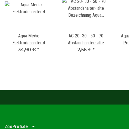
Aqua Medic
AC 20- 30 - 50 - 70
Aqua
Elektrodenhalter 4
Abstandshalter- alte
Po
34,90 €
*
Bezeichnung Aqua Clear
2,56 €
*
Mini, 150, 200, 300
ZooProfi.de