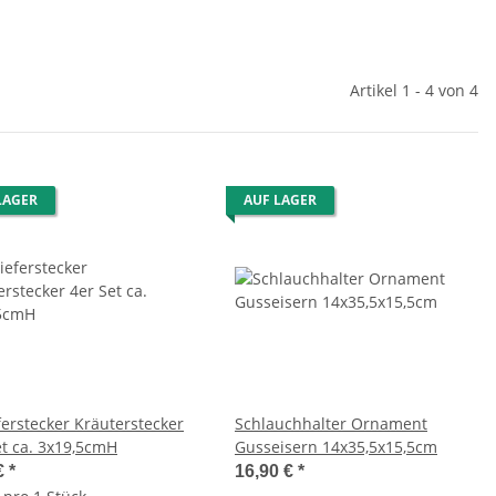
Artikel 1 - 4 von 4
LAGER
AUF LAGER
ferstecker Kräuterstecker
Schlauchhalter Ornament
et ca. 3x19,5cmH
Gusseisern 14x35,5x15,5cm
€
*
16,90 €
*