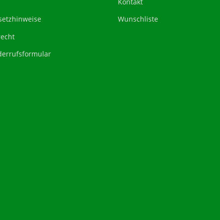
Kontakt
setzhinweise
Wunschliste
recht
derrufsformular