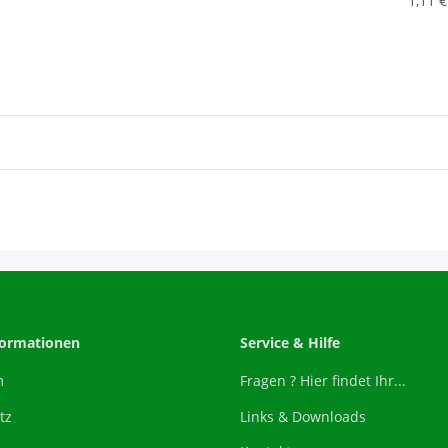
1,11 €
formationen
Service & Hilfe
m
Fragen ? Hier findet Ihr...
tz
Links & Downloads