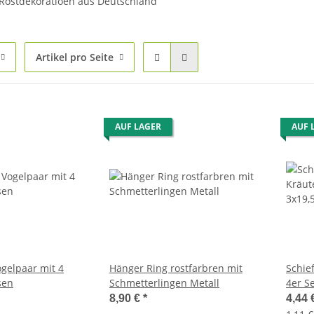
r Rostdekoratioen aus Deutschland
Artikel pro Seite
AUF LAGER
AUF 
ogelpaar mit 4
Hänger Ring rostfarbren mit
Schie
sen
Schmetterlingen Metall
4er S
8,90 €
*
4,44 