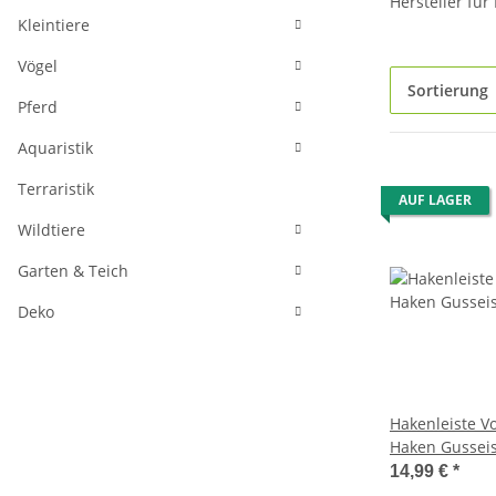
Hersteller fü
Kleintiere
Vögel
Sortierung
Pferd
Aquaristik
Terraristik
AUF LAGER
Wildtiere
Garten & Teich
Deko
Hakenleiste V
Haken Gussei
14,99 €
*