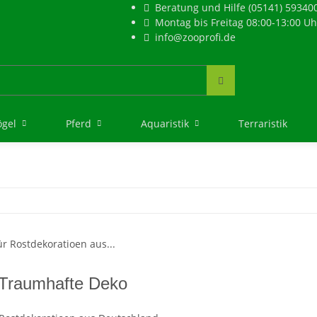
Beratung und Hilfe (05141) 59340
Montag bis Freitag 08:00-13:00 Uh
info@zooprofi.de
ögel
Pferd
Aquaristik
Terraristik
 Traumhafte Deko