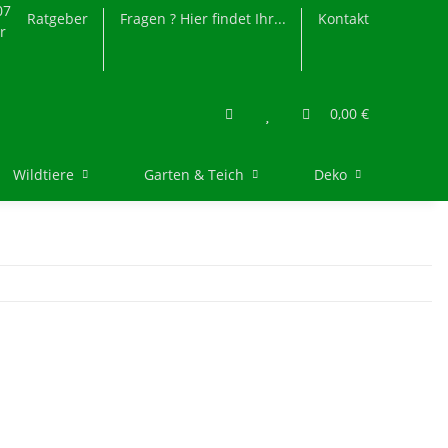
07
Ratgeber
Fragen ? Hier findet Ihr...
Kontakt
r
0,00 €
Wildtiere
Garten & Teich
Deko