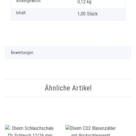
Produkteigenschaft
Wert
Artikelgewicht:
0,12
kg
Inhalt:
1,00 Stück
Bewertungen
Ähnliche Artikel