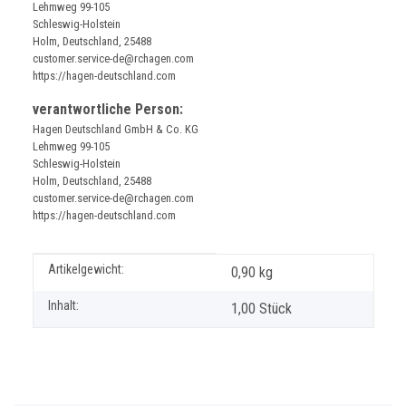
Lehmweg 99-105
Schleswig-Holstein
Holm, Deutschland, 25488
customer.service-de@rchagen.com
https://hagen-deutschland.com
verantwortliche Person:
Hagen Deutschland GmbH & Co. KG
Lehmweg 99-105
Schleswig-Holstein
Holm, Deutschland, 25488
customer.service-de@rchagen.com
https://hagen-deutschland.com
Produkteigenschaft
Wert
Artikelgewicht:
0,90
kg
Inhalt:
1,00 Stück