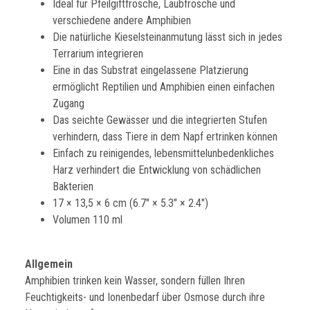
Ideal für Pfeilgiftfrösche, Laubfrösche und
verschiedene andere Amphibien
Die natürliche Kieselsteinanmutung lässt sich in jedes
Terrarium integrieren
Eine in das Substrat eingelassene Platzierung
ermöglicht Reptilien und Amphibien einen einfachen
Zugang
Das seichte Gewässer und die integrierten Stufen
verhindern, dass Tiere in dem Napf ertrinken können
Einfach zu reinigendes, lebensmittelunbedenkliches
Harz verhindert die Entwicklung von schädlichen
Bakterien
17 × 13,5 × 6 cm (6.7″ × 5.3″ × 2.4″)
Volumen 110 ml
Allgemein
Amphibien trinken kein Wasser, sondern füllen Ihren
Feuchtigkeits- und Ionenbedarf über Osmose durch ihre