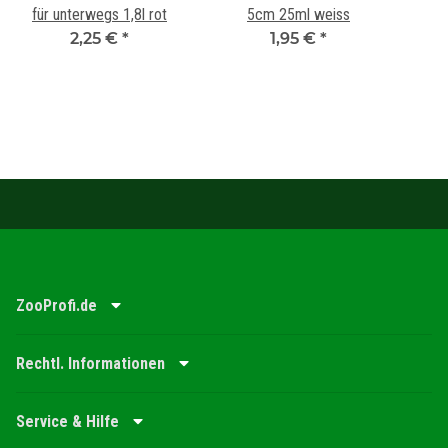
für unterwegs 1,8l rot
5cm 25ml weiss
2,25 €
*
1,95 €
*
ZooProfi.de
Rechtl. Informationen
Service & Hilfe