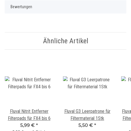
Bewertungen
Ähnliche Artikel
Fluval Nitrit Entferner
Fluval G3 Leerpatrone für
Fluv
Filterpads für FX4 bis 6
Filtermaterial 1Stk
Filt
5,99 €
*
5,50 €
*