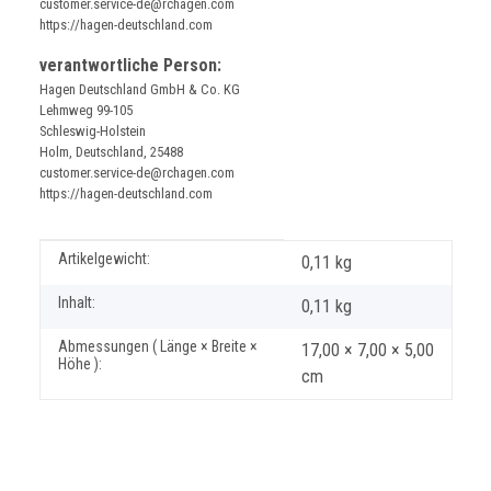
customer.service-de@rchagen.com
https://hagen-deutschland.com
verantwortliche Person:
Hagen Deutschland GmbH & Co. KG
Lehmweg 99-105
Schleswig-Holstein
Holm, Deutschland, 25488
customer.service-de@rchagen.com
https://hagen-deutschland.com
Produkteigenschaft
Wert
Artikelgewicht:
0,11
kg
Inhalt:
0,11 kg
Abmessungen ( Länge × Breite ×
17,00 × 7,00 × 5,00
Höhe ):
cm