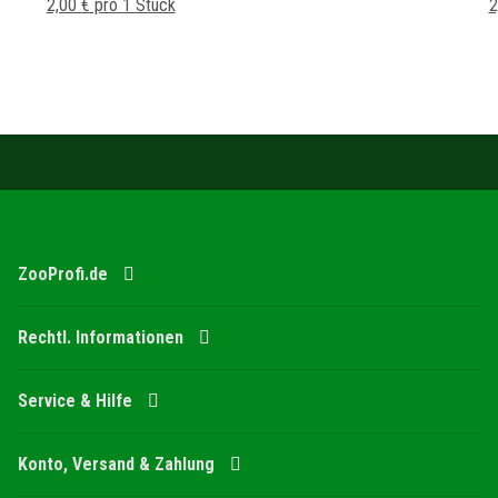
2,00 € pro 1 Stück
2
ZooProfi.de
Rechtl. Informationen
Service & Hilfe
Konto, Versand & Zahlung