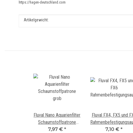
https://hagen-deutschland.com
Produkteigenschaft
Wert
Artikelgewicht:
Fluval Nano Aquarienfilter
Fluval FX4, FX5 und F
Schaumstoffpatrone
Rahmenbefestigungsau
7,97 €
grob
*
7,10 €
*