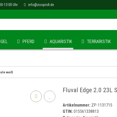
00-13:00 Uhr
info@zooprofi.de
ÖGEL
PFERD
AQUARISTIK
TERRARISTIK
äule weiß
Fluval Edge 2.0 23L 
Artikelnummer:
ZP-1131715
GTIN:
015561338813