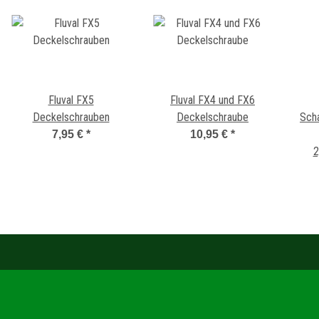
Fluval FX5
Fluval FX4 und FX6
Deckelschrauben
Deckelschraube
Sch
7,95 €
*
10,95 €
*
2