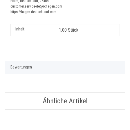
Holm, Deutschland, 25488
customer.service-de@rchagen.com
https://hagen-deutschland.com
Produkteigenschaft
Wert
Inhalt:
1,00 Stück
Bewertungen
Ähnliche Artikel