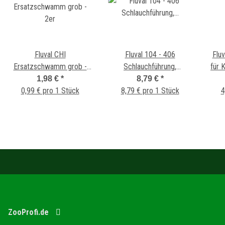
Fluval CHI
Fluval 104 - 406
Flu
Ersatzschwamm grob -
Schlauchführung,
für 
2er
Schlauchhalteklammer,
1,98 €
*
8,79 €
*
0,99 € pro 1 Stück
8,79 € pro 1 Stück
Schlauchkrümmer
P
4
ZooProfi.de