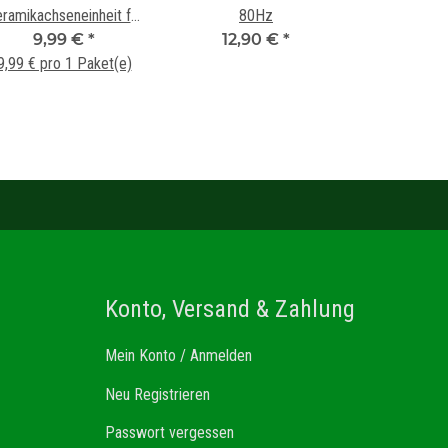
ramikachseneinheit für
80Hz
lter 304/404 + 305/405
9,99 €
*
12,90 €
*
9,99 € pro 1 Paket(e)
Konto, Versand & Zahlung
Mein Konto / Anmelden
Neu Registrieren
Passwort vergessen