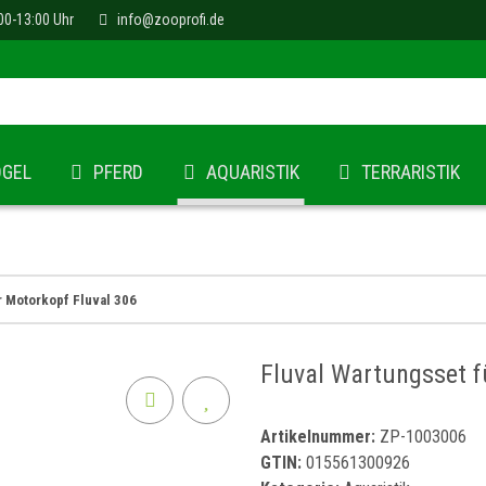
00-13:00 Uhr
info@zooprofi.de
ÖGEL
PFERD
AQUARISTIK
TERRARISTIK
r Motorkopf Fluval 306
Fluval Wartungsset f
Artikelnummer:
ZP-1003006
GTIN:
015561300926