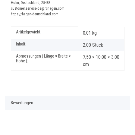
Holm, Deutschland, 25488
customer.service-de@rchagen.com
https://hagen-deutschland.com
Produkteigenschaft
Wert
Artikelgewicht:
0,01
kg
Inhalt:
2,00 Stück
Abmessungen ( Länge × Breite ×
7,50 × 10,00 × 3,00
Höhe ):
cm
Bewertungen