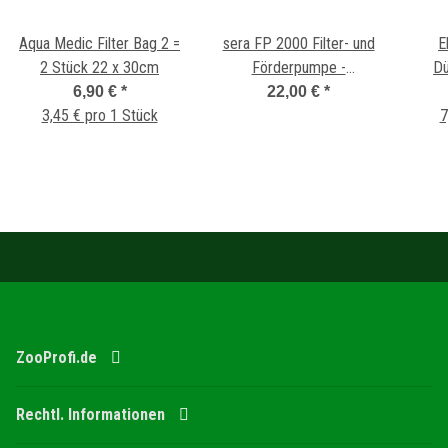
Aqua Medic Filter Bag 2 =
sera FP 2000 Filter- und
E
2 Stück 22 x 30cm
Förderpumpe -
D
Sonderpreis
6,90 €
*
22,00 €
*
3,45 € pro 1 Stück
7
ZooProfi.de
Rechtl. Informationen