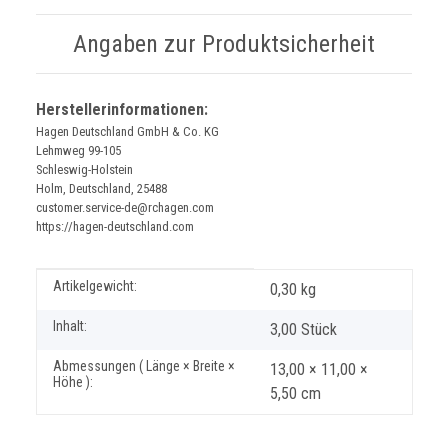
Angaben zur Produktsicherheit
Herstellerinformationen:
Hagen Deutschland GmbH & Co. KG
Lehmweg 99-105
Schleswig-Holstein
Holm, Deutschland, 25488
customer.service-de@rchagen.com
https://hagen-deutschland.com
Produkteigenschaft
Wert
Artikelgewicht:
0,30
kg
Inhalt:
3,00 Stück
Abmessungen ( Länge × Breite ×
13,00 × 11,00 ×
Höhe ):
5,50 cm