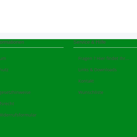
formationen
Service & Hilfe
sum
Fragen ? Hier findet Ihr...
hutz
Links & Downloads
Kontakt
egesetzhinweise
Wunschliste
fsrecht
Widerrufsformular