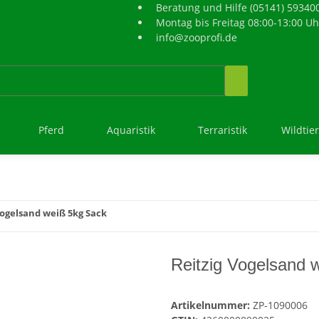
Beratung und Hilfe (05141) 59340
Montag bis Freitag 08:00-13:00 Uh
info@zooprofi.de
Pferd
Aquaristik
Terraristik
Wildtie
Vogelsand weiß 5kg Sack
Reitzig Vogelsand 
Artikelnummer:
ZP-1090006