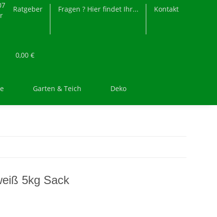
07
Ratgeber
Fragen ? Hier findet Ihr...
Kontakt
r
0,00 €
re
Garten & Teich
Deko
weiß 5kg Sack