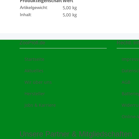
Produkteigenschaft
Wert
5,00
kg
Artikelgewicht:
5,00 kg
Inhalt:
ZooProfi.de
Rechtl. In
Startseite
Impres
Aktuelles
Datensc
Wir über uns
AGB
Hersteller
Batteri
Jobs & Karriere
Widerru
Online-
Unsere Partner & Mitgliedschaften