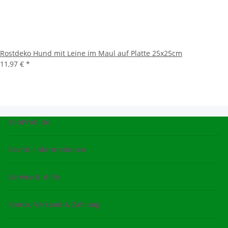
Rostdeko Hund mit Leine im Maul auf Platte 25x25cm
11,97 €
*
ZooProfi.de
Rechtl. Informationen
Service & Hilfe
Konto, Versand & Zahlung