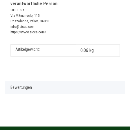
verantwortliche Person:
SICCE S.r.l:
Via V.Emanuele, 115
Pozzoleone, Italien, 36050
info@sicce.com
https://www.sicce.com/
Produkteigenschaft
Wert
Artikelgewicht:
0,06
kg
Bewertungen