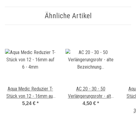
Ähnliche Artikel
Aqua Medic Reduzier T-
AC 20 - 30 - 50
Aqu
Stück von 12 - 16mm auf
Verlängerungsrohr - alte
Stüc
6 - 4mm
Bezeichnung Aqua Clear
5,24 €
*
4,50 €
*
Mini pro 150 und 200
3