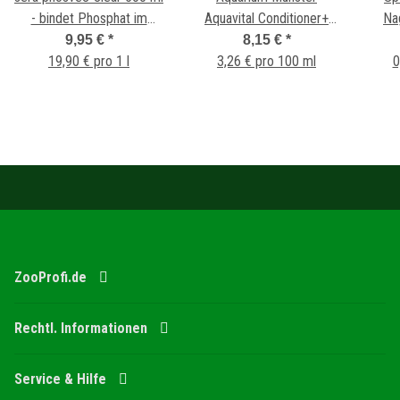
- bindet Phosphat im
Aquavital Conditioner+
Na
Aquarienwasser
250ml Power Chlor-Ex +
9,95 €
*
8,15 €
*
19,90 € pro 1 l
3,26 € pro 100 ml
BioColloide
0
ZooProfi.de
Rechtl. Informationen
Service & Hilfe