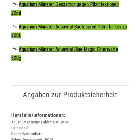
🐾
Aquarium Münster Dessamor gegen Pilzinfektionen
20ml
🐾
Aquarium Münster Aquavital Bactosprint 10ml für bis zu
100L
🐾
Aquarium Münster Aquavital Blue Magic Filterwatte
500g
Angaben zur Produktsicherheit
Herstellerinformationen:
Aquarium Münster Pahlsmeier GmbH
Galheide 8
Baden-Württemberg
Telgte, Deutschland, 48291