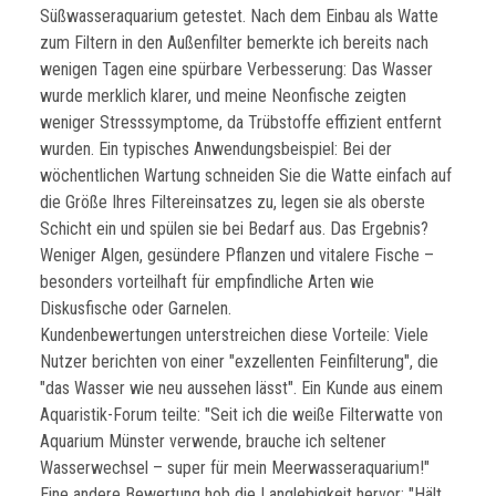
Süßwasseraquarium getestet. Nach dem Einbau als Watte
zum Filtern in den Außenfilter bemerkte ich bereits nach
wenigen Tagen eine spürbare Verbesserung: Das Wasser
wurde merklich klarer, und meine Neonfische zeigten
weniger Stresssymptome, da Trübstoffe effizient entfernt
wurden. Ein typisches Anwendungsbeispiel: Bei der
wöchentlichen Wartung schneiden Sie die Watte einfach auf
die Größe Ihres Filtereinsatzes zu, legen sie als oberste
Schicht ein und spülen sie bei Bedarf aus. Das Ergebnis?
Weniger Algen, gesündere Pflanzen und vitalere Fische –
besonders vorteilhaft für empfindliche Arten wie
Diskusfische oder Garnelen.
Kundenbewertungen unterstreichen diese Vorteile: Viele
Nutzer berichten von einer "exzellenten Feinfilterung", die
"das Wasser wie neu aussehen lässt". Ein Kunde aus einem
Aquaristik-Forum teilte: "Seit ich die weiße Filterwatte von
Aquarium Münster verwende, brauche ich seltener
Wasserwechsel – super für mein Meerwasseraquarium!"
Eine andere Bewertung hob die Langlebigkeit hervor: "Hält