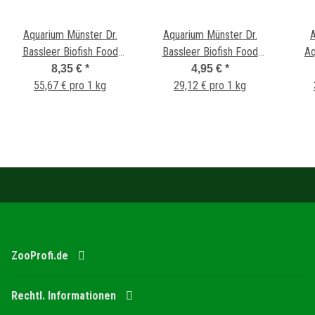
Aquarium Münster Dr.
Aquarium Münster Dr.
Bassleer Biofish Food
Bassleer Biofish Food
Aq
Garlic L 150g
Aloe XL 170 g
8,35 €
*
4,95 €
*
55,67 € pro 1 kg
29,12 € pro 1 kg
ZooProfi.de
Rechtl. Informationen