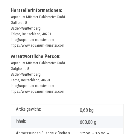
Herstellerinformationen:
Aquarium Münster Pahlsmeier GmbH
Galheide 8
Baden-Württemberg
Telgte, Deutschland, 48291
info@aquarium-munster.com
https://www.aquarium-munster.com
verantwortliche Person:
Aquarium Münster Pahlsmeier GmbH
Galgheide 8
Baden-Württemberg
Tegte, Deutschland, 48291
info@aquarium-munster.com
https://www.aquarium-munster.com
Produkteigenschaft
Wert
Artikelgewicht:
0,68
kg
Inhalt:
600,00 g
Abmessungen ( Länge × Breite ×