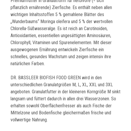
Premiumfutter in Granulatform für herbivore (= sich
pflanzlich ernährende) Zierfische. Es enthält neben allen
wichtigen Inhaltsstoffen 5 % gemahlene Blätter des
„Wunderbaums“ Moringa oleifera und 5 % der wertvollen
Chlorella-Süßwasseralge. Es ist reich an Carotinoiden,
Antioxidantien, essentiellen ungesättigten Aminosäuren,
Chlorophyll, Vitaminen und Spurenelementen. Mit dieser
ausgewogenen Ernährung entwickeln Zierfische ein
schnelles, gesundes Wachstum und zeigen intensiv ihre
natürlichen Farben.
DR. BASSLEER BIOFISH FOOD GREEN wird in den
unterschiedlichen Granulatgrößen M, L, XL, XXL und 3XL
angeboten. Granulatfutter in der kleineren Korngröße M sinkt
langsam und füttert dadurch in allen drei Wasserzonen. So
erhalten sowohl Oberflächenfresser als auch Fische der
Mittelzone und Bodenfische gleichermaßen frische und
vollwertige Nahrung.