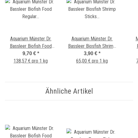
Aquarium Münster Dr.
Aquarium Münster Dr.
M
Bassleer Biofish Food
Bassleer Biosfish Shrimp
Regular Flake 140g Dose
Sticks Regular 60g
Pfla
9,70 €
*
3,90 €
*
138,57 € pro 1 kg
65,00 € pro 1 kg
Ähnliche Artikel