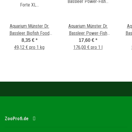
Aquarium Münster Dr.
Aquarium Münster Dr.
Aq
Bassleer Biofish Food
Bassleer Power-Fish
Bas
Forte XL 170 g
Vitaminspray 100ml
Prof
8,35 €
*
17,60 €
*
49,12 € pro 1 kg
176,00 € pro 1 l
ZooProfi.de