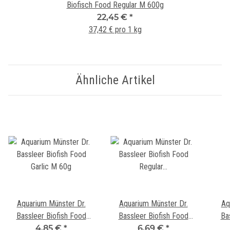
Biofisch Food Regular M 600g
22,45 €
*
37,42 € pro 1 kg
Ähnliche Artikel
Aquarium Münster Dr.
Aquarium Münster Dr.
Aq
Bassleer Biofish Food
Bassleer Biofish Food
Ba
Garlic M 60g
4,85 €
*
Regular XXL 170g
6,69 €
*