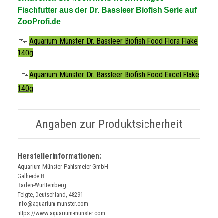
Fischfutter aus der Dr. Bassleer Biofish Serie auf
ZooProfi.de
🐾
Aquarium Münster Dr. Bassleer Biofish Food Flora Flake
140g
🐾
Aquarium Münster Dr. Bassleer Biofish Food Excel Flake
140g
Angaben zur Produktsicherheit
Herstellerinformationen:
Aquarium Münster Pahlsmeier GmbH
Galheide 8
Baden-Württemberg
Telgte, Deutschland, 48291
info@aquarium-munster.com
https://www.aquarium-munster.com