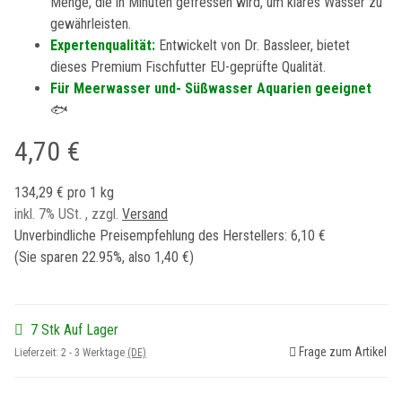
Menge, die in Minuten gefressen wird, um klares Wasser zu
gewährleisten.
Expertenqualität:
Entwickelt von Dr. Bassleer, bietet
dieses Premium Fischfutter EU-geprüfte Qualität.
Für Meerwasser und- Süßwasser Aquarien geeignet
🐟
4,70 €
134,29 € pro 1 kg
inkl. 7% USt. , zzgl.
Versand
Unverbindliche Preisempfehlung des Herstellers
:
6,10 €
(Sie sparen
22.95%
, also
1,40 €
)
7 Stk Auf Lager
Frage zum Artikel
Lieferzeit:
2 - 3 Werktage
(DE)