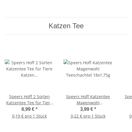
Katzen Tee
Speers Hoff 2 Sorten
Speers Hoff Katzentee
Spe
Katzentee Tee für Tiere
Magenwohl
Katzen Kitten Kater -
Teeschachtel 18x1,75g
Tee
6,99 €
*
3,99 €
*
Mehr als nur Wasser!
0,19 € pro 1 Stück
0,22 € pro 1 Stück
0