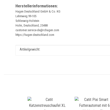
Herstellerinformationen:
Hagen Deutschland GmbH & Co. KG
Lehmweg 99-105
Schleswig-Holstein
Holm, Deutschland, 25488
customer.service-de@rchagen.com
https://hagen-deutschland.com
Produkteigenschaft
Wert
Artikelgewicht: