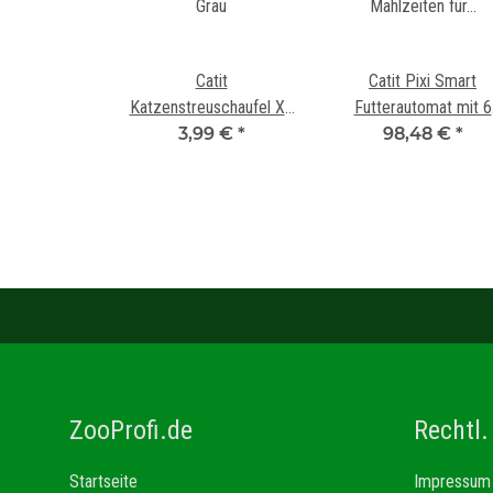
Catit
Catit Pixi Smart
Katzenstreuschaufel XL
Futterautomat mit 6
3,99 €
Grau
*
Mahlzeiten für Na? - u
98,48 €
*
Trockenfutter
ZooProfi.de
Rechtl.
Startseite
Impressum