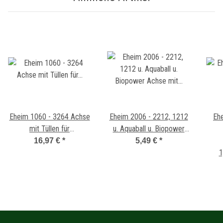
Eheim 1060 - 3264 Achse
Eheim 2006 - 2212, 1212
Eh
mit Tüllen für
u. Aquaball u. Biopower
Universalpumpe
Achse mit T?llen
16,97 €
*
5,49 €
*
1