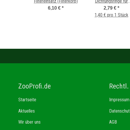
Filtereinsatz (Filterkorb)
Dichtungsringe für
Adapter
6,10 €
*
2,79 €
*
1,40 € pro 1 Stück
ZooProfi.de
Rechtl.
Startseite
Impressum
Aktuelles
Datenschut
Wir über uns
AGB