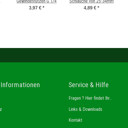
Gewindestutzen G 1/4
Schläuche von 25-34mm
3,97 €
*
4,89 €
*
 Informationen
Service & Hilfe
Fragen ? Hier findet Ihr...
z
Links & Downloads
Kontakt