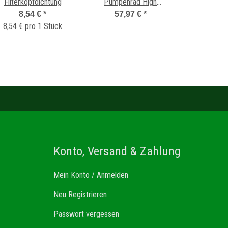
Filterkopfdichtung
Pumpenrad High
Performance Ceramic f?r
8,54 €
*
57,97 €
*
8,54 € pro 1 Stück
Universalpumpe
Konto, Versand & Zahlung
Mein Konto / Anmelden
Neu Registrieren
Passwort vergessen