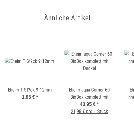
Ähnliche Artikel
Eheim T-St?ck 9-12mm
Eheim aqua Corner 60
Eh
BioBox komplett mit
Inn
1,85 €
*
Deckel
43,95 €
*
21,98 € pro 1 Stück