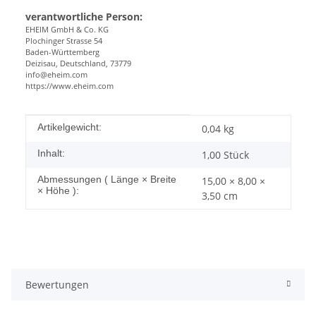
verantwortliche Person:
EHEIM GmbH & Co. KG
Plochinger Strasse 54
Baden-Württemberg
Deizisau, Deutschland, 73779
info@eheim.com
https://www.eheim.com
Produkteigenschaft
Wert
Artikelgewicht:
0,04
kg
Inhalt:
1,00 Stück
Abmessungen ( Länge × Breite
15,00 × 8,00 ×
× Höhe ):
3,50 cm
Bewertungen