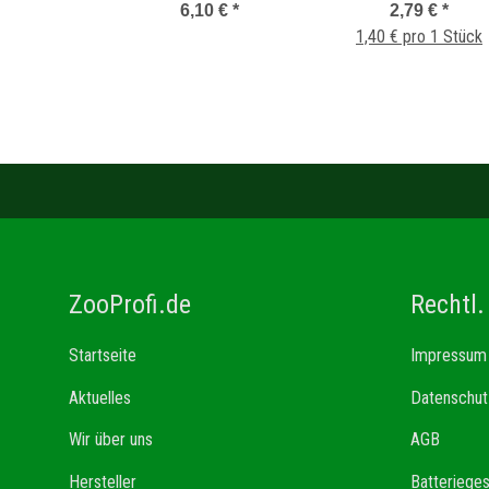
Adapter
6,10 €
*
2,79 €
*
1,40 € pro 1 Stück
ZooProfi.de
Rechtl.
Startseite
Impressum
Aktuelles
Datenschut
Wir über uns
AGB
Hersteller
Batteriege