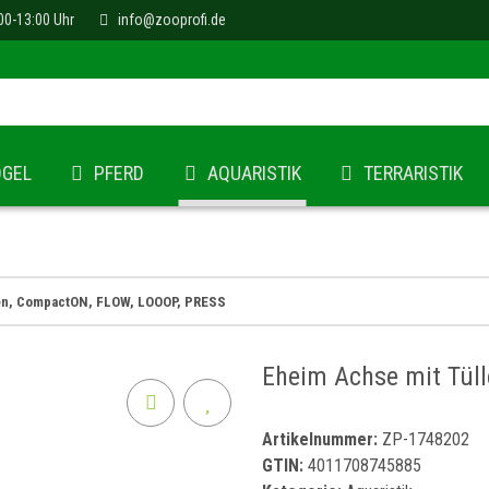
00-13:00 Uhr
info@zooprofi.de
ÖGEL
PFERD
AQUARISTIK
TERRARISTIK
en, CompactON, FLOW, LOOOP, PRESS
Eheim Achse mit Tül
Artikelnummer:
ZP-1748202
GTIN:
4011708745885