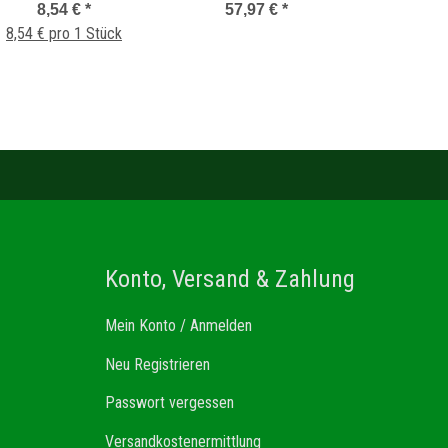
Performance Ceramic f?r
8,54 €
*
57,97 €
*
8,54 € pro 1 Stück
Universalpumpe
Konto, Versand & Zahlung
Mein Konto / Anmelden
Neu Registrieren
Passwort vergessen
Versandkostenermittlung