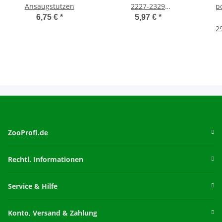
Ansaugstutzen
2227-2329
p
Verriegelungshebel
6,75 €
*
5,97 €
*
29
ZooProfi.de
Rechtl. Informationen
Service & Hilfe
Konto, Versand & Zahlung