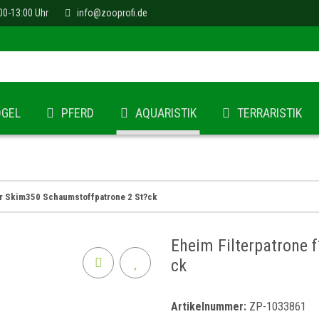
00-13:00 Uhr
info@zooprofi.de
ÖGEL
PFERD
AQUARISTIK
TERRARISTIK
?r Skim350 Schaumstoffpatrone 2 St?ck
Eheim Filterpatrone 
ck
Artikelnummer:
ZP-1033861