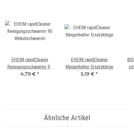
EHEIM rapidCleaner
EHEIM rapidCleaner
BIO
Reinigungsschwamm 90
Klingenhalter Ersatzklinge
st
Winkelschwamm
4,79 €
*
5,19 €
*
Ähnliche Artikel