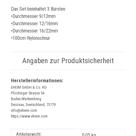
Das Set beinhaltet 3 Bürsten
•Durchmesser 9/12mm
•Durchmesser 12/16mm
•Durchmesser 16/22mm
•100cm Nylonschnur
Angaben zur Produktsicherheit
Herstellerinformationen:
EHEIM GmbH & Co. KG
Plochinger Strasse 54
Baden-Württemberg
Deizisau, Deutschland, 73779
info@eheim.com
https://www.eheim.com
Produkteigenschaft
Wert
Artikelgewicht:
0,05
kg