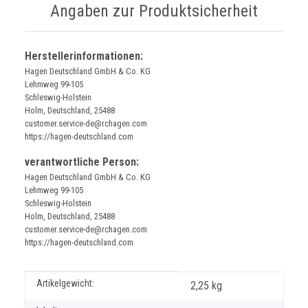
Angaben zur Produktsicherheit
Herstellerinformationen:
Hagen Deutschland GmbH & Co. KG
Lehmweg 99-105
Schleswig-Holstein
Holm, Deutschland, 25488
customer.service-de@rchagen.com
https://hagen-deutschland.com
verantwortliche Person:
Hagen Deutschland GmbH & Co. KG
Lehmweg 99-105
Schleswig-Holstein
Holm, Deutschland, 25488
customer.service-de@rchagen.com
https://hagen-deutschland.com
Produkteigenschaft
Wert
Artikelgewicht:
2,25
kg