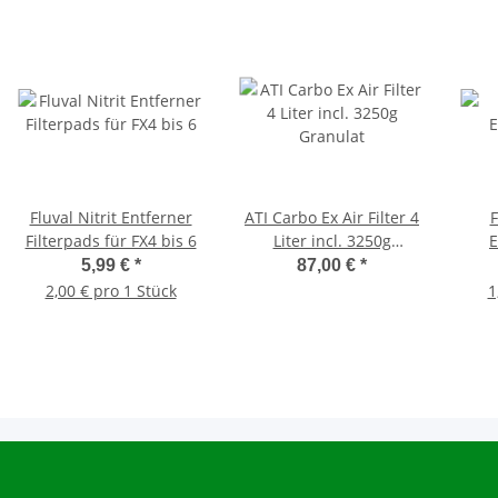
Fluval Nitrit Entferner
ATI Carbo Ex Air Filter 4
Filterpads für FX4 bis 6
Liter incl. 3250g
E
Granulat
5,99 €
*
87,00 €
*
2,00 € pro 1 Stück
1