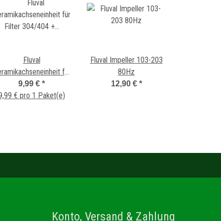
Fluval
Fluval Impeller 103-203
ramikachseneinheit für
80Hz
lter 304/404 + 305/405
9,99 €
*
12,90 €
*
9,99 € pro 1 Paket(e)
Konto, Versand & Zahlung