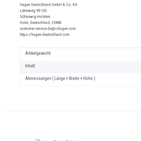
Hagen Deutschland GmbH & Co. KG
Lehmweg 99-105
Schleswig-Holstein
Holm, Deutschland, 25488
customer.service-de@rchagen.com
https://hagen-deutschland.com
Produkteigenschaft
Wert
Artikelgewicht:
Inhalt:
Abmessungen ( Länge × Breite × Höhe ):