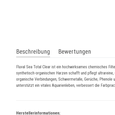
weitere Registerkarten anzeigen
Beschreibung
Bewertungen
Fluval Sea Total Clear ist ein hochwirksames chemisches Filt
synthetisch-organischen Harzen schafft und pflegt ultrarein
organische Verbindungen, Schwermetalle, Gerüche, Phenole un
unterstützt ein vitales Aquarienleben, verbessert die Farbpr
Herstellerinformationen: