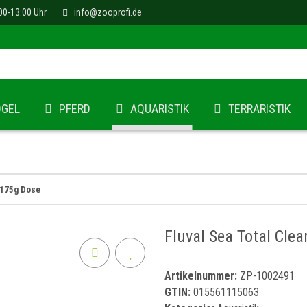
00-13:00 Uhr
info@zooprofi.de
ÖGEL
PFERD
AQUARISTIK
TERRARISTIK
r 175g Dose
Fluval Sea Total Cle
Artikelnummer:
ZP-1002491
GTIN:
015561115063