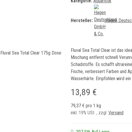
Kategorie:
Aquaristik
Hersteller:
Hagen Deutsc
Fluval Sea Total Clear ist das id
Mischung entfernt schnell Verun
Schadstoffe. Es schafft ultrarein
Fische, verbessert Farben und Ap
Wasserhärte. Empfohlen wird ein A
13,89 €
79,37 € pro 1 kg
inkl. 19% USt. , zzgl.
Versand
207 Stk Auf Lager