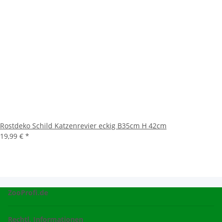
Rostdeko Schild Katzenrevier eckig B35cm H 42cm
19,99 €
*
ZooProfi.de
Rechtl. Informationen