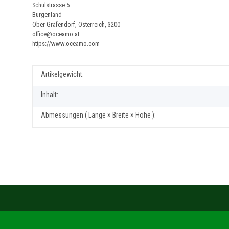
Schulstrasse 5
Burgenland
Ober-Grafendorf, Österreich, 3200
office@oceamo.at
https://www.oceamo.com
Produkteigenschaft
Wert
Artikelgewicht:
Inhalt:
Abmessungen ( Länge × Breite × Höhe ):