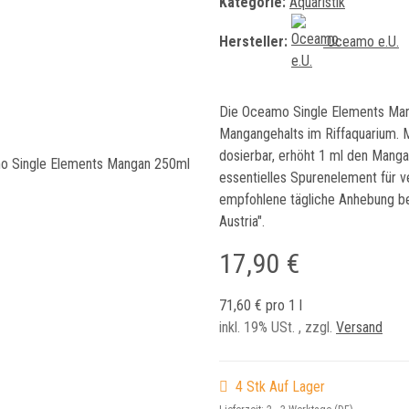
Kategorie:
Aquaristik
Hersteller:
Oceamo e.U.
Die Oceamo Single Elements Man
Mangangehalts im Riffaquarium. 
dosierbar, erhöht 1 ml den Manga
essentielles Spurenelement für v
empfohlene tägliche Anhebung bet
Austria".
17,90 €
71,60 € pro 1 l
inkl. 19% USt. , zzgl.
Versand
4 Stk Auf Lager