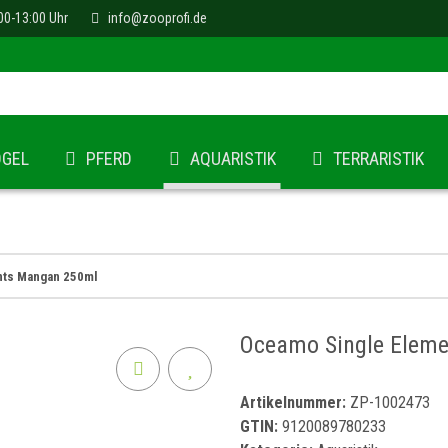
00-13:00 Uhr
info@zooprofi.de
ÖGEL
PFERD
AQUARISTIK
TERRARISTIK
nts Mangan 250ml
Oceamo Single Elem
Artikelnummer:
ZP-1002473
GTIN:
9120089780233