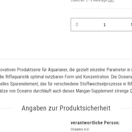
Lieferzeit:
2 - 3 Werktage
(DE)
ativen Produktserie für Aquarianer, die gezielt einzelne Parameter in 
 die Riffaquaristik optimal nutzbaren Form und Konzentration. Die Dosie
ielles Spurenelement, das für verschiedene Stoffwechselprozesse in Rif
sätze von Oceamo durchläuft auch dieses Mangan-Supplement strenge Quali
Angaben zur Produktsicherheit
verantwortliche Person:
Oceamo e.U.