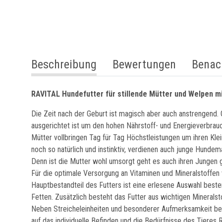
weitere Registerkarten anzeigen
Beschreibung
Bewertungen
Benac
RAVITAL Hundefutter für stillende Mütter und Welpen m
Die Zeit nach der Geburt ist magisch aber auch anstrengend. 
ausgerichtet ist um den hohen Nährstoff- und Energieverbrau
Mütter vollbringen Tag für Tag Höchstleistungen um ihren Kle
noch so natürlich und instinktiv, verdienen auch junge Hunde
Denn ist die Mutter wohl umsorgt geht es auch ihren Jungen 
Für die optimale Versorgung an Vitaminen und Mineralstoffen w
Hauptbestandteil des Futters ist eine erlesene Auswahl beste
Fetten. Zusätzlich besteht das Futter aus wichtigen Minerals
Neben Streicheleinheiten und besonderer Aufmerksamkeit begl
auf das individuelle Befinden und die Bedürfnisse des Tiere