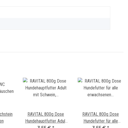
chstein
RAVITAL 800g Dose
RAVITAL 800g Dose
en
Hundehauptfutter Adult
Hundefutter für alle
mit Schwein, Wild und
3,55 €
*
erwachsenen Hunde und
3,55 €
*