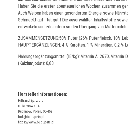
Haben Sie die ersten abenteuerlichen Wochen zusammen gemeis
Auch Welpen haben einen gesonderten Energie-sowie Nährstof
Schmeckt gut - tut gut ! Die auserwählten Inhaltsstoffe sowi
entwickeln und erleichtern so den Übergang von Muttermilch 
ZUSAMMENSETZUNG:50% Puter (26% Putenfleisch, 10% Leber,
HAUPTERGÄNZUNGEN: 4 % Karotten, 1 % Mineralien, 0,2 % Lach
Nahrungsergänzungsmittel (IE/kg): Vitamin A: 2670, Vitamin D:
(Kalziumjodat): 0,83.
Herstellerinformationen:
HiBrand Sp. z o.o.
ul. Kresowa 14
Duchnow, Polen, 05-462
bok@bubupets.pl
https://www.bubupets.pl