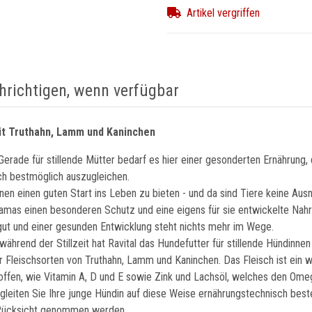
Artikel vergriffen
hrichtigen, wenn verfügbar
it Truthahn, Lamm und Kaninchen
Gerade für stillende Mütter bedarf es hier einer gesonderten Ernährung
ch bestmöglich auszugleichen.
inen einen guten Start ins Leben zu bieten - und da sind Tiere keine Au
mamas einen besonderen Schutz und eine eigens für sie entwickelte Nahru
gut und einer gesunden Entwicklung steht nichts mehr im Wege.
ährend der Stillzeit hat Ravital das Hundefutter für stillende Hündinne
r Fleischsorten von Truthahn, Lamm und Kaninchen. Das Fleisch ist ein w
toffen, wie Vitamin A, D und E sowie Zink und Lachsöl, welches den Ome
eiten Sie Ihre junge Hündin auf diese Weise ernährungstechnisch besten
s Rücksicht genommen werden.