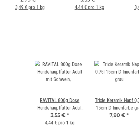
3,49 € pro 1 kg
aller Rassen mit Schwein
4,44 € pro 1 kg
3,
und Rind
RAVITAL 800g Dose
Trixie Keramik Napf 0,
Hundehauptfutter Adult
15cm D Innenfarbe gr
mit Schwein, Wild und
3,55 €
*
7,90 €
*
4,44 € pro 1 kg
Reh