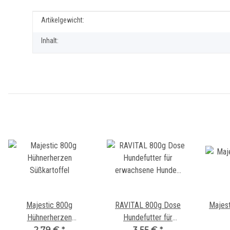
Produkteigenschaft
Wert
Artikelgewicht:
Inhalt:
Majestic 800g
RAVITAL 800g Dose
Majes
Hühnerherzen
Hundefutter für
Süßkartoffel
2,79 €
*
erwachsene Hunde und
3,55 €
*