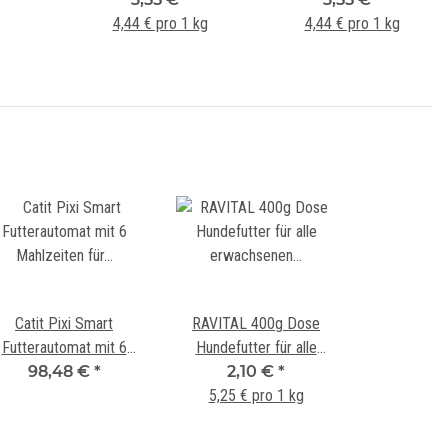
4,44 € pro 1 kg
Reh
Rassen - Truthhan, Lamm
4,44 € pro 1 kg
und Kaninchen
Catit Pixi Smart
RAVITAL 400g Dose
Futterautomat mit 6
Hundefutter für alle
ahlzeiten für Na? - und
98,48 €
*
erwachsenen Hunde
2,10 €
*
Trockenfutter
jeder Rasse mit Truthahn
5,25 € pro 1 kg
Lamm und Kaninchen