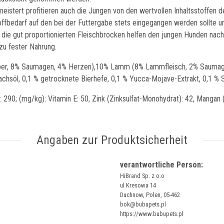
tert profitieren auch die Jungen von den wertvollen Inhaltsstoffen de
fbedarf auf den bei der Futtergabe stets eingegangen werden sollte un
e die gut proportionierten Fleischbrocken helfen den jungen Hunden na
zu fester Nahrung.
 8% Saumagen, 4% Herzen),10% Lamm (8% Lammfleisch, 2% Saumagen),
söl, 0,1 % getrocknete Bierhefe, 0,1 % Yucca-Mojave-Extrakt, 0,1 % Sp
 290; (mg/kg): Vitamin E: 50, Zink (Zinksulfat-Monohydrat): 42, Mangan (
Angaben zur Produktsicherheit
verantwortliche Person:
HiBrand Sp. z o.o
ul Kresowa 14
Duchnow, Polen, 05-462
bok@bubupets.pl
https://www.bubupets.pl