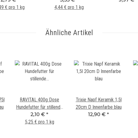
49 € pro 1 kg
Rassen mit Schwein und
4,44 € pro 1 kg
Lamm
Ähnliche Artikel
75l
RAVITAL 400g Dose
Trixie Napf Keramik 1,5l
au
Hundefutter für stillende
20cm D Innenfarbe blau
Mütter und Welpen mit
2,10 €
*
12,90 €
*
M
Truthahn Lamm und
5,25 € pro 1 kg
Kaninchen