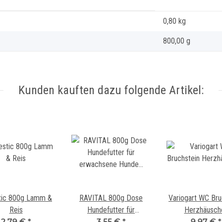
0,80
kg
800,00 g
Kunden kauften dazu folgende Artikel:
tic 800g Lamm &
RAVITAL 800g Dose
Variogart WC Bru
Reis
Hundefutter für
Herzhäusch
2,79 €
*
erwachsene Hunde aller
3,55 €
*
9,97 €
*