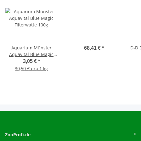
Aquarium Münster
D-D 
68,41 €
*
Aquavital Blue Magic
Filterwatte 100g
3,05 €
*
30,50 € pro 1 kg
ZooProfi.de