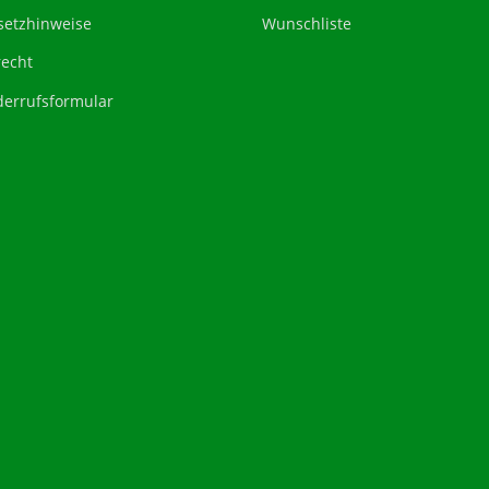
setzhinweise
Wunschliste
recht
derrufsformular