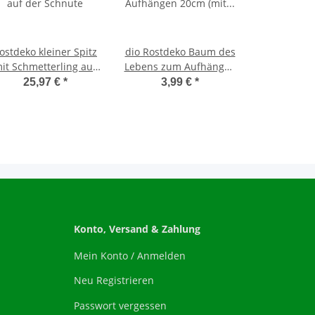
ostdeko kleiner Spitz
dio Rostdeko Baum des
it Schmetterling auf
Lebens zum Aufhängen
der Schnute
20cm (mit kleinen
25,97 €
*
3,99 €
*
Mängeln)
Konto, Versand & Zahlung
Mein Konto / Anmelden
Neu Registrieren
Passwort vergessen