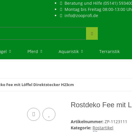
Beratung und Hilfe (05141) 59340
Montag bis Freitag 08:00-13:00 Uh
info@zooprofi.de
ögel
Pferd
Aquaristik
Terraristik
ko Fee mit Löffel Direktstecker H23cm
Rostdeko Fee mit L
Artikelnummer:
ZP-1123111
Kategorie:
Rostartikel