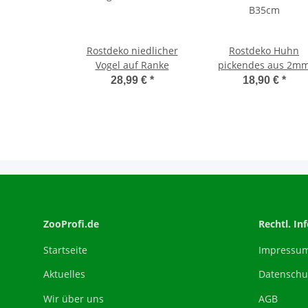
Rostdeko niedlicher
Rostdeko Huhn
Vogel auf Ranke
pickendes aus 2m
Stahl auf Platte H39
28,99 €
*
18,90 €
*
B35cm
ZooProfi.de
Rechtl. In
Startseite
Impressu
Aktuelles
Datenschu
Wir über uns
AGB