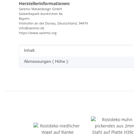
Herstellerinformationen:
Saremo Metalldesign GmbH
Gewerbepark Aunkirchen 8a
Bayern
Vilshofen an der Donau, Deutschland, 94474
info@saremo.de
https://www.saremo.org
Produkteigenschaft
Wert
Inhalt:
Abmessungen ( Höhe ):