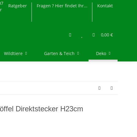
07
Ratgeber
Fragen ? Hier findet Ihr...
Kontakt
r
0,00 €
Wildtiere
Garten & Teich
Deko
öffel Direktstecker H23cm