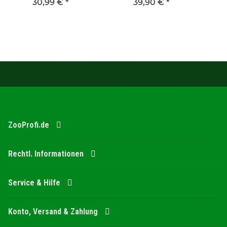
30,99 €
D:40cm
*
39,90 €
Garten
*
ZooProfi.de
Rechtl. Informationen
Service & Hilfe
Konto, Versand & Zahlung