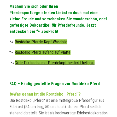
Machen Sie sich oder Ihren
Pferdesportbegeisterten Liebsten doch mal eine
kleine Freude und verschenken Sie wunderschön, edel
gefertigte Dekoartikel für Pferdefreunde. Jetzt
entdecken bei 🐾 ZooProfi!
🐾
Rostdeko Pferde Kopf Wandbild
🐾
Rostdeko Pferd laufend auf Platte
🐾
Gilde Filztasche mit Pferdekopf bestickt hellgrau
FAQ – Häufig gestellte Fragen zur Rostdeko Pferd
🐎Was genau ist die Rostdeko ..Pferd''?
Die Rostdeko ,,Pferd'' ist eine mittelgroße Pferdefigur aus
Edelrost (54 cm lang, 50 cm hoch), die ein Pferd seitlich
stehend darstellt. Sie ist als hochwertige Edelrostdekoration