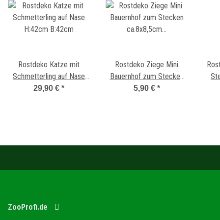
Rostdeko Katze mit
Rostdeko Ziege Mini
Ros
Schmetterling auf Nase
Bauernhof zum Stecken
St
H:42cm B:42cm
ca.8x8,5cm inkl.Stecker
n
29,90 €
*
5,90 €
*
10,5cm
ZooProfi.de