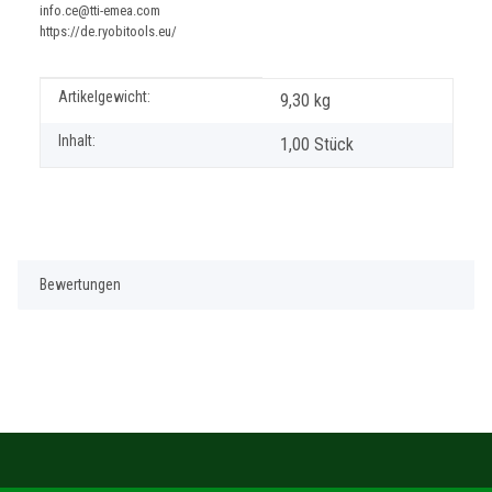
info.ce@tti-emea.com
https://de.ryobitools.eu/
Produkteigenschaft
Wert
Artikelgewicht:
9,30
kg
Inhalt:
1,00 Stück
Bewertungen