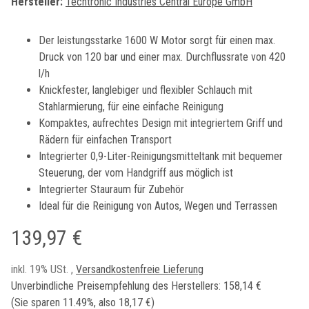
Hersteller:
Techtronic Industries Central Europe GmbH
Der leistungsstarke 1600 W Motor sorgt für einen max.
Druck von 120 bar und einer max. Durchflussrate von 420
l/h
Knickfester, langlebiger und flexibler Schlauch mit
Stahlarmierung, für eine einfache Reinigung
Kompaktes, aufrechtes Design mit integriertem Griff und
Rädern für einfachen Transport
Integrierter 0,9-Liter-Reinigungsmitteltank mit bequemer
Steuerung, der vom Handgriff aus möglich ist
Integrierter Stauraum für Zubehör
Ideal für die Reinigung von Autos, Wegen und Terrassen
139,97 €
inkl. 19% USt. ,
Versandkostenfreie Lieferung
Unverbindliche Preisempfehlung des Herstellers
:
158,14 €
(Sie sparen
11.49%
, also
18,17 €
)