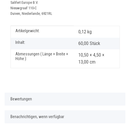
Salifert Europe B.V.
Nieuwgraaf 110-C
Duiven, Niederlande, 6921RL
Produkteigenschaft
Wert
Artikelgewicht:
0,12
kg
Inhalt:
60,00 Stück
Abmessungen ( Länge × Breite ×
10,50 × 4,50 ×
Höhe ):
13,00 cm
Bewertungen
Benachrichtigen, wenn verfügbar