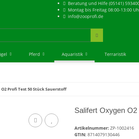
Beratung und Hilfe (05141) 59340
Montag bis Freitag 08:00-13:00 Uh
info@zooprofi.de
ögel
Pferd
Aquaristik
Terraristik
 O2 Profi Test 50 Stück Sauerstoff
Salifert Oxygen O2 
Artikelnummer:
ZP-1002416
GTIN:
8714079130446