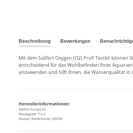
weitere Registerkarten anzeigen
Beschreibung
Bewertungen
Benachrichtig
Mit dem Salifert Oxygen (O2) Profi Testkit können
entscheidend für das Wohlbefinden Ihrer Aquarienbew
anzuwenden und hilft Ihnen, die Wasserqualität in
Herstellerinformationen:
Salifert Europe bv
Nieuwgraaf 112-C
Duiven, Niederlande, 6921RL