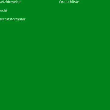
setzhinweise
Wunschliste
recht
derrufsformular