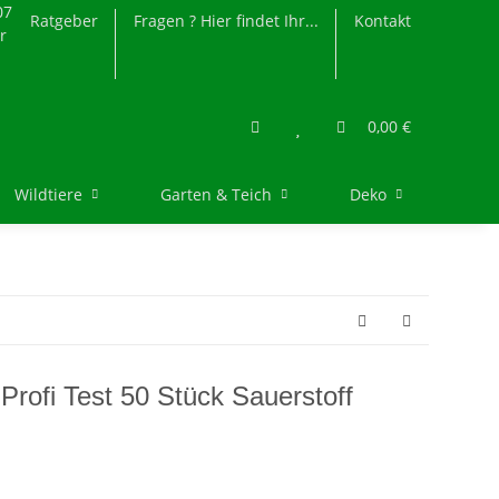
07
Ratgeber
Fragen ? Hier findet Ihr...
Kontakt
r
0,00 €
Wildtiere
Garten & Teich
Deko
Profi Test 50 Stück Sauerstoff