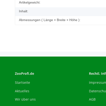
Produkteigenschaft
Wert
Artikelgewicht:
Inhalt:
Abmessungen ( Länge × Breite × Höhe ):
ZooProfi.de
Rechtl. In
Startseite
Impressu
Aktuelles
Datenschu
Wir über uns
AGB