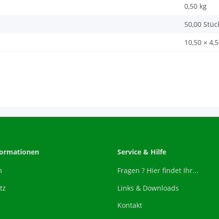
0,50
kg
50,00 Stüc
10,50 × 4,
formationen
Service & Hilfe
m
Fragen ? Hier findet Ihr...
tz
Links & Downloads
Kontakt