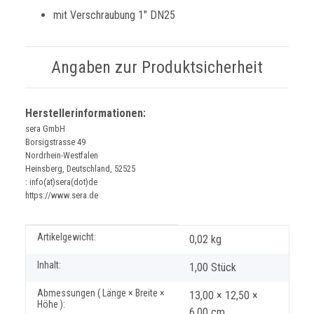
mit Verschraubung 1" DN25
Angaben zur Produktsicherheit
Herstellerinformationen:
sera GmbH
Borsigstrasse 49
Nordrhein-Westfalen
Heinsberg, Deutschland, 52525
: info(at)sera(dot)de
https://www.sera.de
Produkteigenschaft
Wert
Artikelgewicht:
0,02
kg
Inhalt:
1,00 Stück
Abmessungen ( Länge × Breite ×
13,00 × 12,50 ×
Höhe ):
6,00 cm