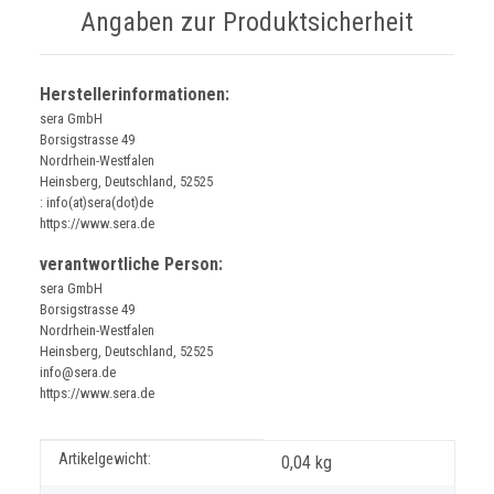
Angaben zur Produktsicherheit
Herstellerinformationen:
sera GmbH
Borsigstrasse 49
Nordrhein-Westfalen
Heinsberg, Deutschland, 52525
: info(at)sera(dot)de
https://www.sera.de
verantwortliche Person:
sera GmbH
Borsigstrasse 49
Nordrhein-Westfalen
Heinsberg, Deutschland, 52525
info@sera.de
https://www.sera.de
Produkteigenschaft
Wert
Artikelgewicht:
0,04
kg